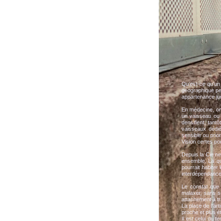
Qu’est-ce qu’un 
géographique peu
appartenance jur
En médecine, on
un vaisseau ou 
densifient, tant
vaisseaux dédié
sensible ou prior
Vision certes po
Depuis la Cie ne 
ensemble. La que
pourrait habiter
interdépendance
Le constat que n
malaxer, sans s
attachement à tr
La place de l’ar
proche et plus ét
Il est celui du t