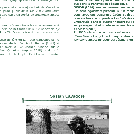
un roman graphique
Monde Parallèle
(2022).
deviendra membre à part entière tant sur le
deviendra membre à part entière tant sur le
que dans la transmission pédagogique.
que dans la transmission pédagogique.
 partenaire de toujours Laëtitia Vieceli, le
ORIKAÏ
ORIKAÏ
(2016) sera sa première création au
(2016) sera sa première création au
le jeune public de la Cie,
Am Stram Gram
Elle sera également présente sur la rech
Elle sera également présente sur la rech
ngage dans un
projet de recherche autour
porté avec des personnes âgées et des 
porté avec des personnes âgées et des 
23.
donnera lieu à la proposition
donnera lieu à la proposition
Le Poids des 
Le Poids des 
Embarquée dans le questionnement sur l’e
Embarquée dans le questionnement sur l’e
en tant qu’interprète à la corde volante et à
les paysages urbains, elle arpentera les
les paysages urbains, elle arpentera les
u sein de la Smart Cie sur le spectacle
Ay
d’escalier
d’escalier
(2018).
(2018).
de la Cie Deus ex Machina sur le spectacle
En 2020, elle se lance dans la création du
En 2020, elle se lance dans la création du
Stram Gram
Stram Gram
et se jettera le corps vaillant 
et se jettera le corps vaillant 
eprise de rôle en tant que danseuse sur le
recherche autour du porté
recherche autour du porté
qui débutera en
qui débutera en
nchés
de la Cie GroUp Berthe (2021) et
ent avec la Cie Jeanne Simone sur le
bles Quartiers
(depuis 2018) et dans
la
ion
de la Cie Le plus Petit Espace Possible
Soslan Cavadore