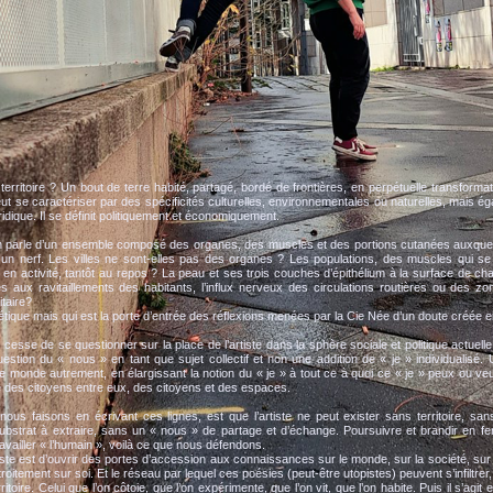
territoire ? Un bout de terre habité, partagé, bordé de frontières, en perpétuelle transforma
t se caractériser par des spécificités culturelles, environnementales ou naturelles, mais é
idique. Il se définit politiquement et économiquement.
 parle d’un ensemble composé des organes, des muscles et des portions cutanées auxquels
un nerf. Les villes ne sont-elles pas des organes ? Les populations, des muscles qui se
ôt en activité, tantôt au repos ? La peau et ses trois couches d’épithélium à la surface de c
s aux ravitaillements des habitants, l’influx nerveux des circulations routières ou des z
itaire?
étique mais qui est la porte d’entrée des réflexions menées par la Cie Née d’un doute créée 
cesse de se questionner sur la place de l’artiste dans la sphère sociale et politique actuelle.
stion du « nous » en tant que sujet collectif et non une addition de « je » individualisé.
 le monde autrement, en élargissant la notion du « je » à tout ce à quoi ce « je » peux ou ve
 des citoyens entre eux, des citoyens et des espaces.
ous faisons en écrivant ces lignes, est que l’artiste ne peut exister sans territoire, sans
ubstrat à extraire, sans un « nous » de partage et d’échange. Poursuivre et brandir en fe
availler « l’humain », voilà ce que nous défendons.
tiste est d’ouvrir des portes d’accession aux connaissances sur le monde, sur la société, sur
roitement sur soi. Et le réseau par lequel ces poésies (peut-être utopistes) peuvent s’infiltrer, i
erritoire. Celui que l’on côtoie, que l’on expérimente, que l’on vit, que l’on habite. Puis il s’agit