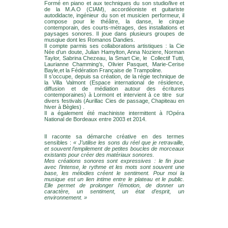
Formé en piano et aux techniques du son studio/live et
de la M.A.O (CIAM), accordéoniste et guitariste
autodidacte, ingénieur du son et musicien performeur, il
compose pour le théâtre, la danse, le cirque
contemporain, des courts-métrages, des installations et
paysages sonores. Il joue dans plusieurs groupes de
musqiue dont les Romanos Dandies.
Il compte parmis ses collaborations artistiques : la Cie
Née d’un doute, Julian Hamylton, Anna Noziere, Norman
Taylor, Sabrina Chezeau, la Smart Cie, le Collectif Tutti,
Laurianne Chamming’s, Olivier Pasquet, Marie-Cerise
Bayle,et la Fédération Française de Trampoline.
Il s’occupe, depuis sa création, de la régie technique de
la Villa Valmont (Espace international de résidence,
diffusion et de médiation autour des écritures
contemporaines) à Lormont et intervient à ce titre sur
divers festivals (Aurillac Cies de passage, Chapiteau en
hiver à Bègles) .
Il a également été machiniste intermittent à l’Opéra
National de Bordeaux entre 2003 et 2014.
Il raconte sa démarche créative en des termes
sensibles :
« J’utilise les sons du réel que je retravaille,
et souvent l’empilement de petites boucles de morceaux
existants pour créer des matériaux sonores.
Mes créations sonores sont expressives : le fin joue
avec l’intense, le rythme et les mots sont souvent une
base, les mélodies créent le sentiment. Pour moi la
musique est un lien intime entre le plateau et le public.
Elle permet de prolonger l’émotion, de donner un
caractère, un sentiment, un état d’esprit, un
environnement. »