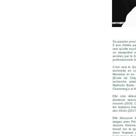
Sa passion pour 
5 ans. Attirée pa
rare qu’elle touc
un trampoline o
années par le b
professionnels d
C’est vers le Q
technicité en 
Montréal et en
(Ecole de Cirq
recherche arti
Mathurin Bolze 
Chamming’s et K
Elle crée débu
plusieurs spect
moutons (2014), 
les relations in
des Aînés
(2017
Elle découvre 
stages avec Pier
Jeanne Simone)
travail sur la q
dans l’espace 