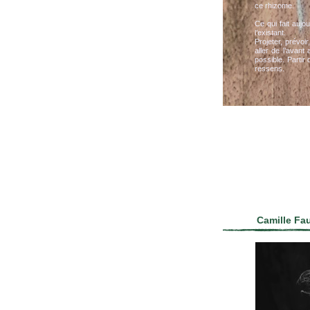
ce rhizome.
Ce qui fait aujo
l’existant.
Projeter, prévoi
aller de l’avant
possible. Partir 
ressens.
Camille Fa