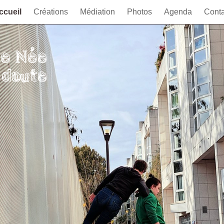
ccueil
Créations
Médiation
Photos
Agenda
Conta