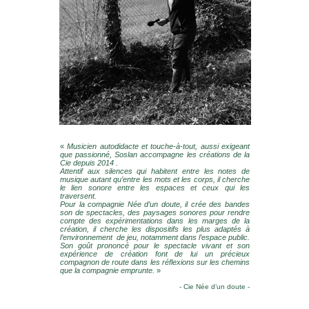
«
Musicien autodidacte et touche-à-tout, aussi exigeant
que passionné, Soslan accompagne les créations de la
Cie depuis 2014 .
Attentif aux silences qui habitent entre les notes de
musique autant qu’entre les mots et les corps, il cherche
le lien sonore entre les espaces et ceux qui les
traversent.
Pour la compagnie Née d’un doute, il crée des bandes
son de spectacles, des paysages sonores pour rendre
compte des expérimentations dans les marges de la
création, il cherche les dispositifs les plus adaptés à
l’environnement de jeu, notamment dans l’espace public.
Son goût prononcé pour le spectacle vivant et son
expérience de création font de lui un précieux
compagnon de route dans les réflexions sur les chemins
que la compagnie emprunte.
»
- Cie Née d’un doute -