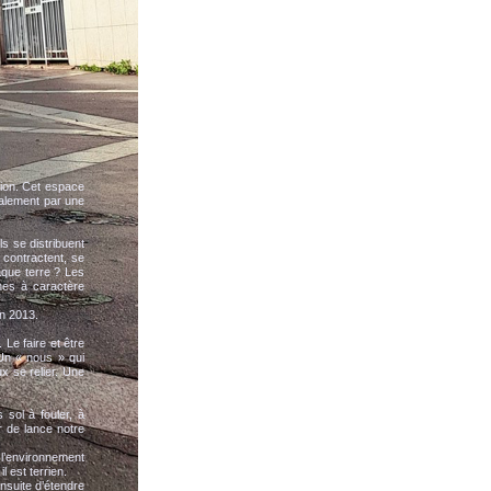
tion. Cet espace
galement par une
 se distribuent
 contractent, se
haque terre ? Les
ones à caractère
en 2013.
 Le faire et être
 Un « nous » qui
ux se relier. Une
 sol à fouler, à
r de lance notre
 l’environnement
l est terrien.
 ensuite d’étendre