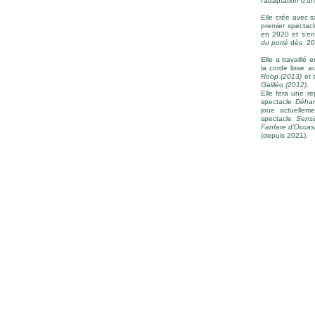
l’adaptation d’
Elle crée avec sa
premier spectac
en 2020 et s’e
du porté
dès 20
Elle a travaillé 
la corde lisse a
Roop (2013)
et 
Galiléo (2012)
.
Elle fera une r
spectacle
Déha
joue actuellem
spectacle
Sensi
Fanfare d’Occas
(depuis 2021).