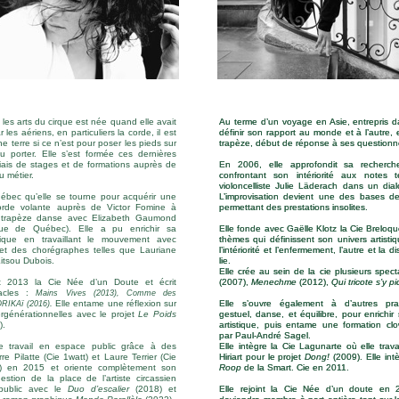
les arts du cirque est née quand elle avait
Au terme d’un voyage en Asie, entrepris d
Au terme d’un voyage en Asie, entrepris d
r les aériens, en particuliers la corde, il est
définir son rapport au monde et à l’autre, e
définir son rapport au monde et à l’autre, e
he terre si ce n’est pour poser les pieds sur
trapèze, début de réponse à ses question
trapèze, début de réponse à ses question
u porter. Elle s’est formée ces dernières
iais de stages et de formations auprès de
En 2006, elle approfondit sa recherche
En 2006, elle approfondit sa recherche
u métier.
confrontant son intériorité aux notes 
confrontant son intériorité aux notes 
violoncelliste Julie Läderach dans un dia
violoncelliste Julie Läderach dans un dia
uébec qu’elle se tourne pour acquérir une
L’improvisation devient une des bases de
L’improvisation devient une des bases de
corde volante auprès de Victor Fomine à
permettant des prestations insolites.
permettant des prestations insolites.
 trapèze danse avec Elizabeth Gaumond
ue de Québec). Elle a pu enrichir sa
Elle fonde avec Gaëlle Klotz la Cie Breloqu
Elle fonde avec Gaëlle Klotz la Cie Breloqu
stique en travaillant le mouvement avec
thèmes qui définissent son univers artistiqu
thèmes qui définissent son univers artistiqu
et des chorégraphes telles que Lauriane
l’intériorité et l’enfermement, l’autre et la 
l’intériorité et l’enfermement, l’autre et la 
itsou Dubois.
lie.
lie.
Elle crée au sein de la cie plusieurs spec
Elle crée au sein de la cie plusieurs spec
t 2013 la Cie Née d’un Doute et écrit
(2007),
(2007),
Menechme
Menechme
(2012),
(2012),
Qui tricote s’y p
Qui tricote s’y p
acles :
Mains Vives (2013), Comme des
.
Elle entame une réflexion sur
Elle s’ouvre également à d’autres prat
Elle s’ouvre également à d’autres prat
ORIKAï (2016)
tergénérationnelles avec le projet
Le Poids
gestuel, danse, et équilibre, pour enrichir
gestuel, danse, et équilibre, pour enrichir
).
artistique, puis entame une formation c
artistique, puis entame une formation c
par Paul-André Sagel.
par Paul-André Sagel.
le travail en espace public grâce à des
Elle intègre la Cie Lagunarte où elle travai
Elle intègre la Cie Lagunarte où elle travai
re Pilatte (Cie 1watt) et Laure Terrier (Cie
Hiriart pour le projet
Hiriart pour le projet
Dong!
Dong!
(2009). Elle int
(2009). Elle int
 en 2015 et oriente complètement son
Roop
Roop
de la Smart. Cie en 2011.
de la Smart. Cie en 2011.
uestion de la place de l’artiste circassien
public avec le
Duo d’escalier
(2018) et
Elle rejoint la Cie Née d’un doute en 
Elle rejoint la Cie Née d’un doute en 